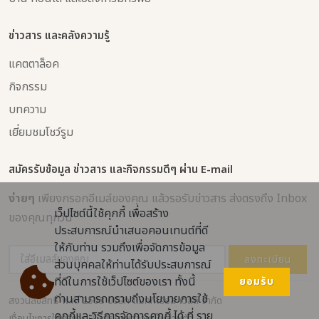
ข่าวสาร และคลังความรู้
แคตตาล็อค
กิจกรรม
บทความ
เยี่ยมชมโชว์รูม
สมัครรับข้อมูล ข่าวสาร และกิจกรรมดีๆ ผ่าน E-mail
ง่ายๆ
เพียงกรอกอีเมล์ของคุณ แล้วรอรับข่าวสาร ส่งตรงถึง Inbox
เว็ปไซต์นี้ใช้คุกกี้ เพื่อสร้าง
ของคุณทุกวัน
ประสบการณ์นำเสนอคอนเทนต์ที่ดี
ให้กับท่าน รวมถึงเพื่อจัดการข้อมูล
ลงทะเบียน
ส่วนบุคคลให้ท่านได้รับประสบการณ์
ที่ดีในการใช้เว็ปไซต์ของเรา ทั้งนี้
ยอมรับ
ท่านสามารถทราบถึงนโยบายการใช้
สงวนลิขสิทธิ์ พ.ศ. 2565 บริษัท แมททีเรียล เวิลด์ จำกัด
คุกกี้และวิธีการจัดการคุกกี้ ได้ ที่ ราย
เงื่อนไขการให้บริการ
/
นโยบายความเป็นส่วนตัว