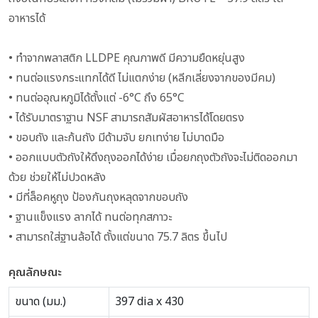
อาหารได้
• ทำจากพลาสติก LLDPE คุณภาพดี มีความยืดหยุ่นสูง
• ทนต่อแรงกระแทกได้ดี ไม่แตกง่าย (หลีกเลี่ยงจากของมีคม)
• ทนต่ออุณหภูมิได้ตั้งแต่ -6°C ถึง 65°C
• ได้รับมาตราฐาน NSF สามารถสัมผัสอาหารได้โดยตรง
• ขอบถัง และก้นถัง มีด้ามจับ ยกเทง่าย ไม่บาดมือ
• ออกแบบตัวถังให้ดึงถุงออกได้ง่าย เมื่อยกถุงตัวถังจะไม่ติดออกมา
ด้วย ช่วยให้ไม่ปวดหลัง
• มีที่ล็อคหูถุง ป้องกันถุงหลุดจากขอบถัง
• ฐานแข็งแรง ลากได้ ทนต่อทุกสภาวะ
• สามารถใส่ฐานล้อได้ ตั้งแต่ขนาด 75.7 ลิตร ขึ้นไป
คุณลักษณะ
ขนาด (มม.)
397 dia x 430