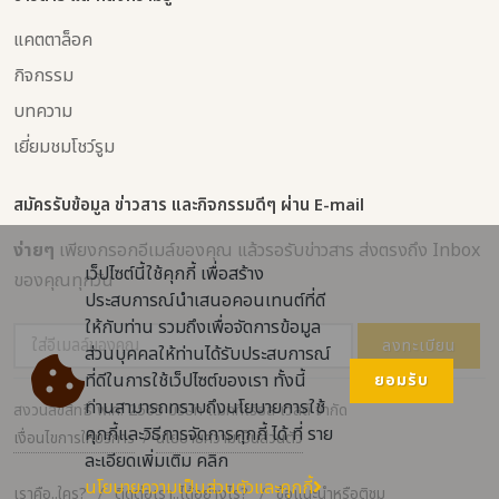
แคตตาล็อค
กิจกรรม
บทความ
เยี่ยมชมโชว์รูม
สมัครรับข้อมูล ข่าวสาร และกิจกรรมดีๆ ผ่าน E-mail
ง่ายๆ
เพียงกรอกอีเมล์ของคุณ แล้วรอรับข่าวสาร ส่งตรงถึง Inbox
เว็ปไซต์นี้ใช้คุกกี้ เพื่อสร้าง
ของคุณทุกวัน
ประสบการณ์นำเสนอคอนเทนต์ที่ดี
ให้กับท่าน รวมถึงเพื่อจัดการข้อมูล
ลงทะเบียน
ส่วนบุคคลให้ท่านได้รับประสบการณ์
ที่ดีในการใช้เว็ปไซต์ของเรา ทั้งนี้
ยอมรับ
ท่านสามารถทราบถึงนโยบายการใช้
สงวนลิขสิทธิ์ พ.ศ. 2565 บริษัท แมททีเรียล เวิลด์ จำกัด
คุกกี้และวิธีการจัดการคุกกี้ ได้ ที่ ราย
เงื่อนไขการให้บริการ
/
นโยบายความเป็นส่วนตัว
ละเอียดเพิ่มเติม คลิก
นโยบายความเป็นส่วนตัวและคุกกี้
เราคือ..ใคร?
/
ติดต่อเรา..ได้อย่างไร?
/
ข้อแนะนำหรือติชม