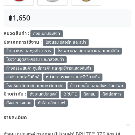
฿1,650
หมวดสินค้า :
ถังอเนกประสงค์
ประเภทการใช้งาน :
โรงแรม รีสอร์ท และสปา
ร้านอาหาร และธุรกิจอาหาร
โรงพยาบาล สถานพยาบาล และคลีนิค
โรงงานอุตสาหกรรม และคลังสินค้า
ห้างสรรพสินค้า ศูนย์การค้า และศูนย์การแสดงสินค้า
ขนส่ง และโลจีสติกส์
หน่วยงานราชการ และรัฐวิสาหกิจ
โรงเรียน วิทยาลัย และมหาวิทยาลัย
บ้าน คอนโด และอสังหาริมทรัพย์
ป้ายกำกับ :
ถังอเนกประสงค์
BRUTE
ถังกลม
ถังใส่อาหาร
ถังขยะทรงกลม
ถังใส่เมล็ดกาแฟ
รายละเอียด
ถังอเนกประสงค์ ทรงกลม (ไม่รวมฝา) BRUTE™ 37.9 ลิตร ใส่