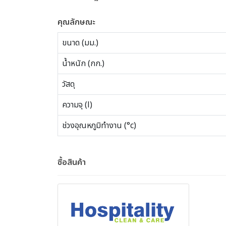
คุณลักษณะ
ขนาด (มม.)
น้ำหนัก (กก.)
วัสดุ
ความจุ (l)
ช่วงอุณหภูมิทำงาน (°c)
ซื้อสินค้า