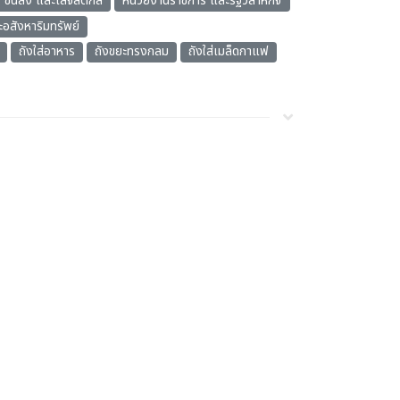
ขนส่ง และโลจีสติกส์
หน่วยงานราชการ และรัฐวิสาหกิจ
อสังหาริมทรัพย์
ถังใส่อาหาร
ถังขยะทรงกลม
ถังใส่เมล็ดกาแฟ