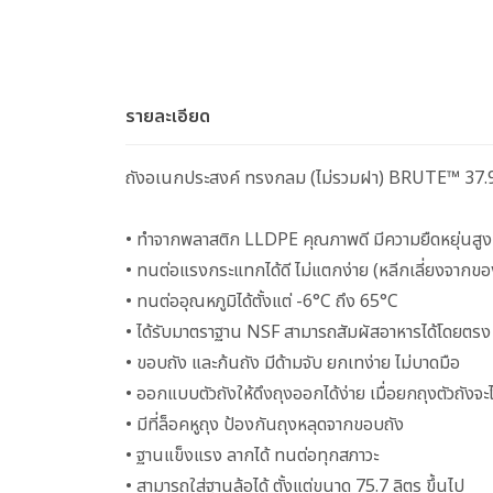
รายละเอียด
ถังอเนกประสงค์ ทรงกลม (ไม่รวมฝา) BRUTE™ 37.9 ล
• ทำจากพลาสติก LLDPE คุณภาพดี มีความยืดหยุ่นสูง
• ทนต่อแรงกระแทกได้ดี ไม่แตกง่าย (หลีกเลี่ยงจากข
• ทนต่ออุณหภูมิได้ตั้งแต่ -6°C ถึง 65°C
• ได้รับมาตราฐาน NSF สามารถสัมผัสอาหารได้โดยตรง
• ขอบถัง และก้นถัง มีด้ามจับ ยกเทง่าย ไม่บาดมือ
• ออกแบบตัวถังให้ดึงถุงออกได้ง่าย เมื่อยกถุงตัวถังจะ
• มีที่ล็อคหูถุง ป้องกันถุงหลุดจากขอบถัง
• ฐานแข็งแรง ลากได้ ทนต่อทุกสภาวะ
• สามารถใส่ฐานล้อได้ ตั้งแต่ขนาด 75.7 ลิตร ขึ้นไป