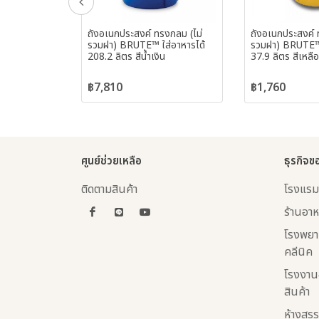
นกประสงค์
ถังอเนกประสงค์ ทรงกลม (ไม่
ถังอเนกประสงค์ 
37.9 ลิตร
รวมฝา) BRUTE™ ใส่อาหารได้
รวมฝา) BRUTE™ 
208.2 ลิตร สีน้ำเงิน
37.9 ลิตร สีเหลื
฿7,810
฿1,760
ศูนย์ช่วยเหลือ
ธุรกิจข
ติดตามสินค้า
โรงแรม
ร้านอาห
โรงพยา
คลีนิค
โรงงาน
สินค้า
ห้างสรร