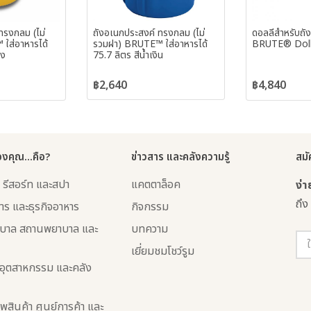
ทรงกลม (ไม่
ถังอเนกประสงค์ ทรงกลม (ไม่
ดอลลี่สำหรับถ
ใส่อาหารได้
รวมฝา) BRUTE™ ใส่อาหารได้
BRUTE® Dol
อง
75.7 ลิตร สีน้ำเงิน
฿2,640
฿4,840
องคุณ...คือ?
ข่าวสาร และคลังความรู้
สมั
 รีสอร์ท และสปา
แคตตาล็อค
ง่
ถึง
าร และธุรกิจอาหาร
กิจกรรม
บาล สถานพยาบาล และ
บทความ
เยี่ยมชมโชว์รูม
อุตสาหกรรม และคลัง
พสินค้า ศูนย์การค้า และ