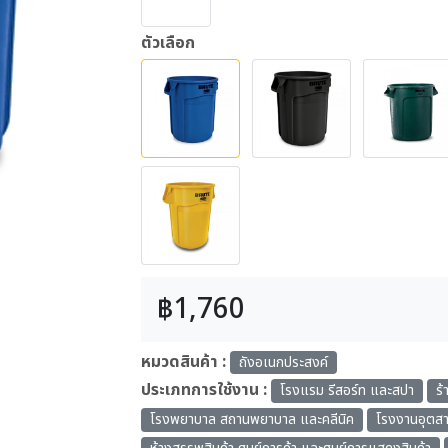
ตัวเลือก
฿1,760
หมวดสินค้า :
ถังอเนกประสงค์
ประเภทการใช้งาน :
โรงแรม รีสอร์ท และสปา
ร
โรงพยาบาล สถานพยาบาล และคลีนิค
โรงงานอุตสา